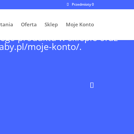
Przedmioty 0
ytania
Oferta
Sklep
Moje Konto
wego produktu w sklepie oraz
baby.pl/moje-konto/
.