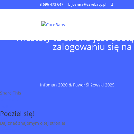
696 473 647
joanna@carebaby.pl
Niestety ta strona jest dos
zalogowaniu się na
Infoman 2020 & Paweł Śliżewski 2025
Share This
Facebook
Twitter
Podziel się!
Daj znać znajomym o tej stronie!
Facebook