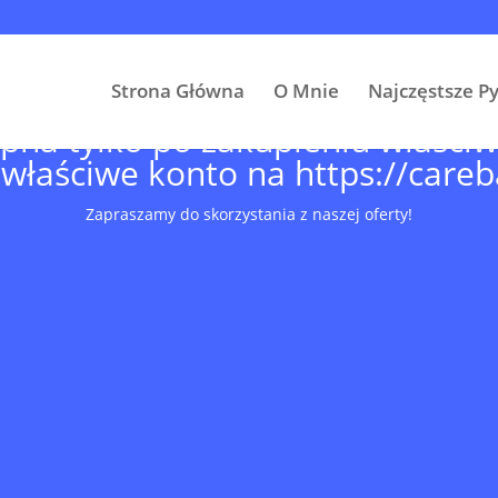
Strona Główna
O Mnie
Najczęstsze P
tępna tylko po zakupieniu właści
 właściwe konto na
https://care
Zapraszamy do skorzystania z naszej oferty!