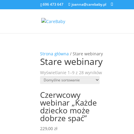
696 473 647
joanna@carebaby.pl
Strona główna
/ Stare webinary
Stare webinary
Wyświetlanie 1–9 z 28 wyników
Czerwcowy
webinar „Każde
dziecko może
dobrze spać”
229,00
zł