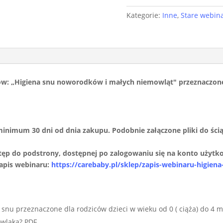
"Higiena
snu
Kategorie:
Inne
,
Stare webin
noworodków
i
małych
niemowląt"
ów: „Higiena snu noworodków i małych niemowląt" przeznaczone
 minimum 30 dni od dnia zakupu. Podobnie załączone pliki do ści
ęp do podstrony, dostępnej po zalogowaniu się na konto użytk
zapis webinaru:
https://carebaby.pl/sklep/zapis-webinaru-higie
snu przeznaczone dla rodziców dzieci w wieku od 0 ( ciąża) do 4 m
owlaka? PDF