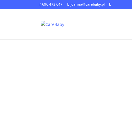
696 473 647
joanna@carebaby.pl
Strona główna
/
Inne
/ Zapis webinaru „Higien