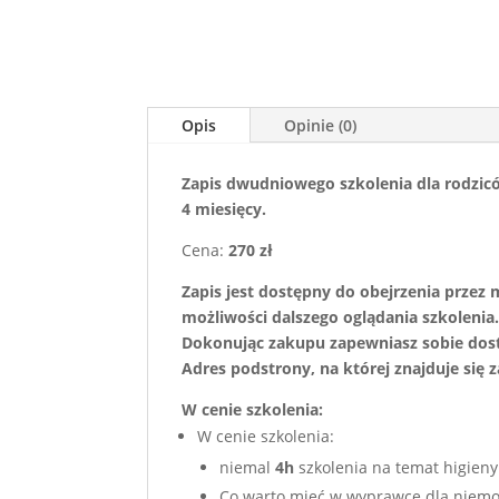
Opis
Opinie (0)
Zapis dwudniowego szkolenia dla rodzic
4 miesięcy.
Cena:
2
70 zł
Zapis jest dostępny do obejrzenia przez
możliwości dalszego oglądania szkolenia.
Dokonując zakupu zapewniasz sobie dost
Adres podstrony, na której znajduje się 
W cenie szkolenia:
W cenie szkolenia:
niemal
4h
szkolenia na temat higieny 
Co warto mieć w wyprawce dla niem