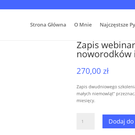
Strona Główna
O Mnie
Najczęstsze P
a snu noworodków i małych niemowląt”
Zapis webinar
noworodków i
270,00
zł
Zapis dwudniowego szkolenia
małych niemowląt” przeznacz
miesięcy.
ilość
Dodaj do
Zapis
webinaru