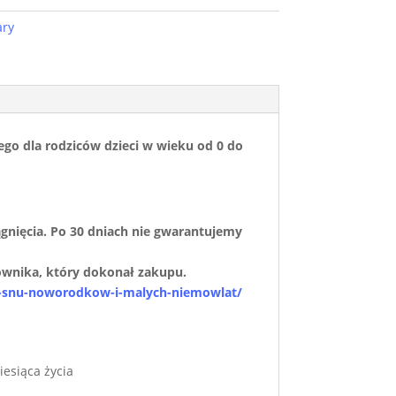
ary
go dla rodziców dzieci w wieku od 0 do
ągnięcia. Po 30 dniach nie gwarantujemy
ownika, który dokonał zakupu.
na-snu-noworodkow-i-malych-niemowlat/
iesiąca życia